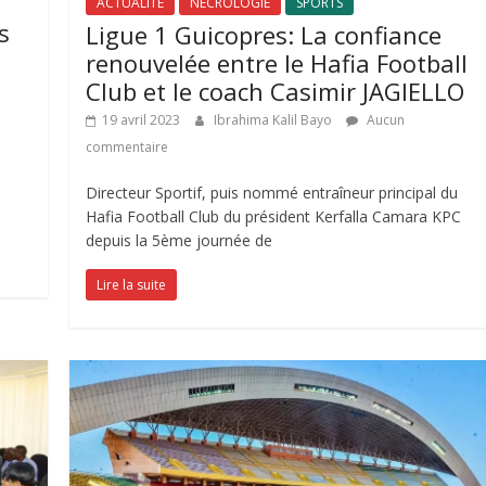
ACTUALITÉ
NECROLOGIE
SPORTS
s
Ligue 1 Guicopres: La confiance
renouvelée entre le Hafia Football
Club et le coach Casimir JAGIELLO
19 avril 2023
Ibrahima Kalil Bayo
Aucun
commentaire
u
Directeur Sportif, puis nommé entraîneur principal du
Hafia Football Club du président Kerfalla Camara KPC
depuis la 5ème journée de
Lire la suite