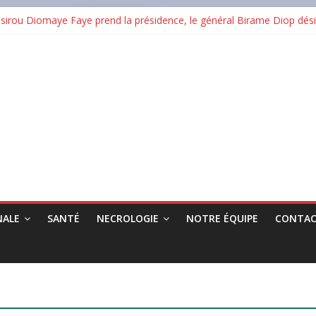
rou Diomaye Faye prend la présidence, le général Birame Diop dési
ertification ISO 9001:2015 et renforce son ambition dans les infrast
 en cendres plusieurs commerces au grand marché
RG : « Nimba Pay est un levier pour l’inclusion financière et la cro
Guinée : un taux de réussite national de 38,08 %
NALE
SANTÉ
NECROLOGIE
NOTRE ÉQUIPE
CONTAC