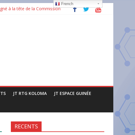
French
gné à la tête de la Commission
ructures
issance »
TS
JT RTG KOLOMA
JT ESPACE GUINÉE
RECENTS