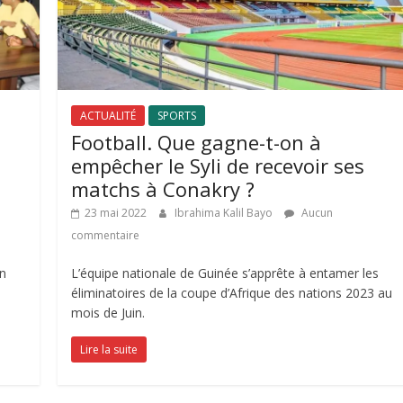
ACTUALITÉ
SPORTS
Football. Que gagne-t-on à
empêcher le Syli de recevoir ses
matchs à Conakry ?
23 mai 2022
Ibrahima Kalil Bayo
Aucun
commentaire
on
L’équipe nationale de Guinée s’apprête à entamer les
éliminatoires de la coupe d’Afrique des nations 2023 au
mois de Juin.
Lire la suite