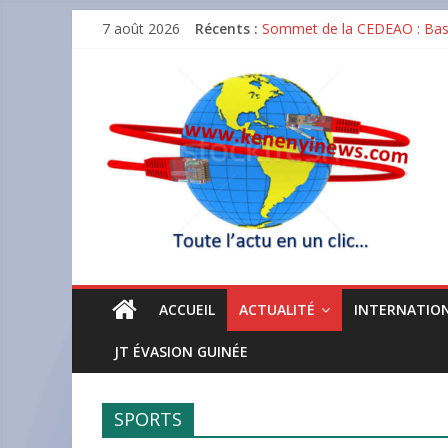
Skip
7 août 2026
Récents :
Sommet de la CEDEAO : Bassi
to
GUICOPRES BTP décroche la c
content
Matoto : un incendie réduit
Tout
Dr Karamo Kaba Gouverneur BC
actu
Baccalauréat unique 2026 en 
en
un
clic
ACCUEIL
ACTUALITÉ
INTERNATIO
JT ÉVASION GUINÉE
SPORTS