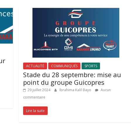
ur
ACTUALITÉ
COMMUNIQUÉS
SPORTS
Stade du 28 septembre: mise au
point du groupe Guicopres
29 juillet 2024
Ibrahima Kalil Bayo
Aucun
commentaire
Lire la suite