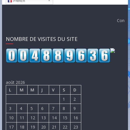
French
Conçu par 
NOMBRE DE VISITES DU SITE
août 2026
L
M
M
J
V
S
D
1
2
3
4
5
6
7
8
9
10
11
12
13
14
15
16
17
18
19
20
21
22
23