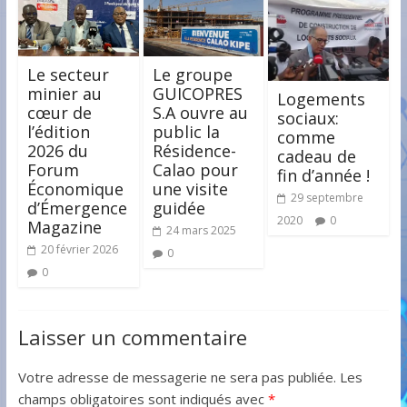
Le secteur
Le groupe
minier au
GUICOPRES
Logements
cœur de
S.A ouvre au
sociaux:
l’édition
public la
comme
2026 du
Résidence-
cadeau de
Forum
Calao pour
fin d’année !
Économique
une visite
29 septembre
d’Émergence
guidée
2020
0
Magazine
24 mars 2025
20 février 2026
0
0
Laisser un commentaire
Votre adresse de messagerie ne sera pas publiée.
Les
champs obligatoires sont indiqués avec
*