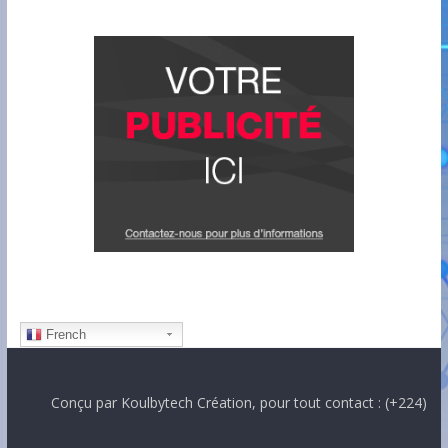
French
Conçu par Koulbytech Création, pour tout contact : (+224) 62000720