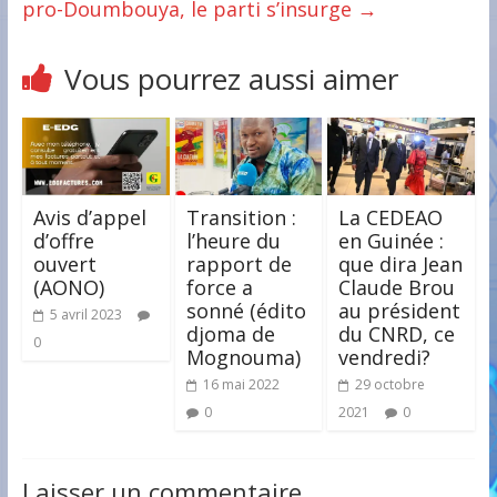
pro-Doumbouya, le parti s’insurge
→
Vous pourrez aussi aimer
Avis d’appel
Transition :
La CEDEAO
d’offre
l’heure du
en Guinée :
ouvert
rapport de
que dira Jean
(AONO)
force a
Claude Brou
sonné (édito
au président
5 avril 2023
djoma de
du CNRD, ce
0
Mognouma)
vendredi?
16 mai 2022
29 octobre
0
2021
0
Laisser un commentaire