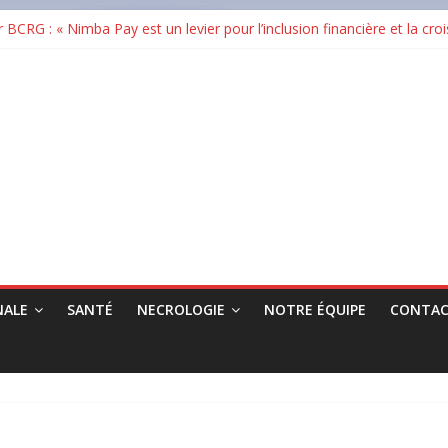
RG : « Nimba Pay est un levier pour l’inclusion financière et la cro
Guinée : un taux de réussite national de 38,08 %
rou Diomaye Faye prend la présidence, le général Birame Diop dési
ertification ISO 9001:2015 et renforce son ambition dans les infrast
 en cendres plusieurs commerces au grand marché
NALE
SANTÉ
NECROLOGIE
NOTRE ÉQUIPE
CONTAC