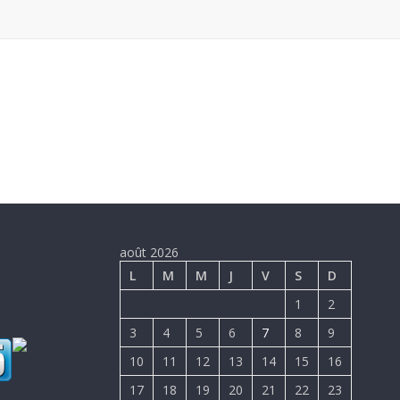
Conçu par Koulbytech Création, pour tout contact : (+224
août 2026
L
M
M
J
V
S
D
1
2
3
4
5
6
7
8
9
10
11
12
13
14
15
16
17
18
19
20
21
22
23