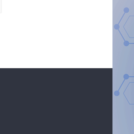
) 620007200, email : koulibalyabdoulaye0@gmail.com