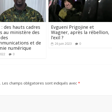
 : des hauts cadres
Evgueni Prigojine et
 au ministère des
Wagner, après la rébellion,
 des
l’exil ?
mmunications et de
26 juin 2023
0
omie numérique
2022
0
.
Les champs obligatoires sont indiqués avec
*