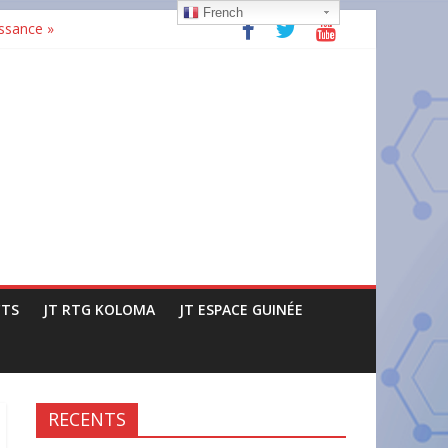
French
issance »
gné à la tête de la Commission
ructures
TS
JT RTG KOLOMA
JT ESPACE GUINÉE
RECENTS