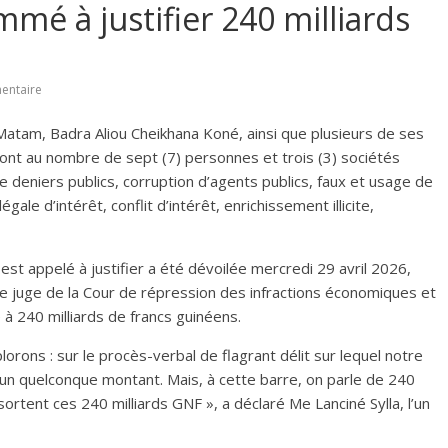
mé à justifier 240 milliards
entaire
 Matam, Badra Aliou Cheikhana Koné, ainsi que plusieurs de ses
sont au nombre de sept (7) personnes et trois (3) sociétés
 deniers publics, corruption d’agents publics, faux et usage de
gale d’intérêt, conflit d’intérêt, enrichissement illicite,
st appelé à justifier a été dévoilée mercredi 29 avril 2026,
 le juge de la Cour de répression des infractions économiques et
é à 240 milliards de francs guinéens.
orons : sur le procès-verbal de flagrant délit sur lequel notre
 d’un quelconque montant. Mais, à cette barre, on parle de 240
sortent ces 240 milliards GNF », a déclaré Me Lanciné Sylla, l’un