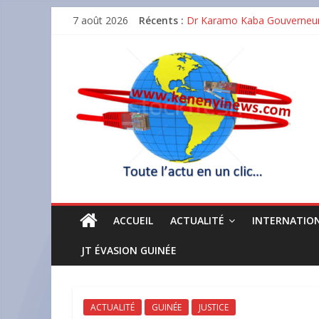
Skip
7 août 2026
Récents :
Dr Karamo Kaba Gouverneur BC
to
Baccalauréat unique 2026 en 
content
Sommet de la CEDEAO : Bassi
Tout
GUICOPRES BTP décroche la c
actu
Matoto : un incendie réduit
en
un
clic
ACCUEIL
ACTUALITÉ
INTERNATIO
JT ÉVASION GUINÉE
ACTUALITÉ
GUINÉE
JUSTICE