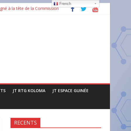
French
gné à la tête de la Commission
ructures
issance »
TS
JT RTG KOLOMA
JT ESPACE GUINÉE
RECENTS