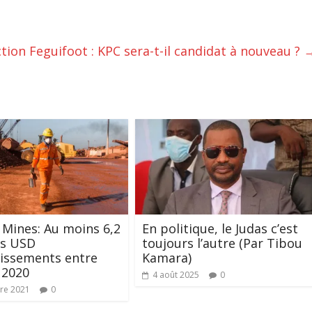
ction Feguifoot : KPC sera-t-il candidat à nouveau ?
 Mines: Au moins 6,2
En politique, le Judas c’est
ds USD
toujours l’autre (Par Tibou
tissements entre
Kamara)
 2020
4 août 2025
0
re 2021
0