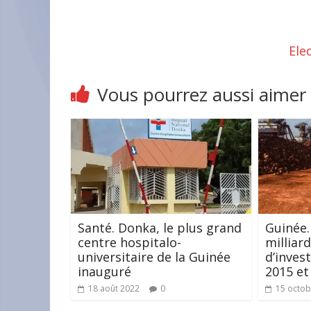
Ele
Vous pourrez aussi aimer
Santé. Donka, le plus grand
Guinée.
centre hospitalo-
milliar
universitaire de la Guinée
d’inves
inauguré
2015 et
18 août 2022
0
15 octob