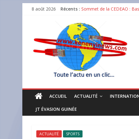
Skip
8 août 2026
Récents :
Sommet de la CEDEAO : Bassi
to
GUICOPRES BTP décroche la c
content
Matoto : un incendie réduit
Tout
Dr Karamo Kaba Gouverneur BC
actu
Baccalauréat unique 2026 en 
en
un
clic
ACCUEIL
ACTUALITÉ
INTERNATIO
JT ÉVASION GUINÉE
ACTUALITÉ
SPORTS