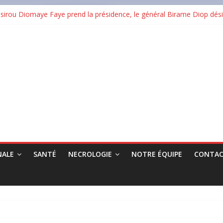
rou Diomaye Faye prend la présidence, le général Birame Diop dési
ertification ISO 9001:2015 et renforce son ambition dans les infrast
 en cendres plusieurs commerces au grand marché
RG : « Nimba Pay est un levier pour l’inclusion financière et la cro
Guinée : un taux de réussite national de 38,08 %
NALE
SANTÉ
NECROLOGIE
NOTRE ÉQUIPE
CONTAC