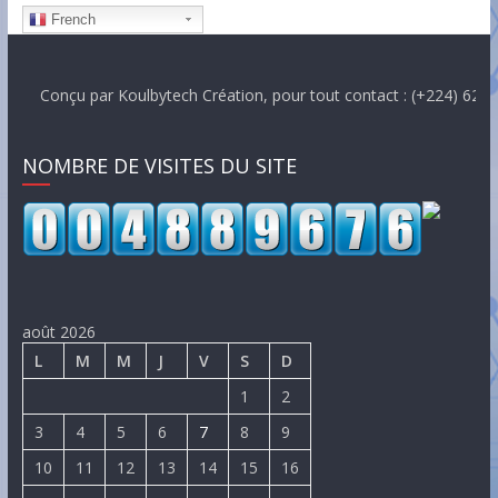
French
onçu par Koulbytech Création, pour tout contact : (+224) 620007200
NOMBRE DE VISITES DU SITE
août 2026
L
M
M
J
V
S
D
1
2
3
4
5
6
7
8
9
10
11
12
13
14
15
16