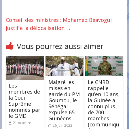
Conseil des ministres : Mohamed Béavogui
justifie la délocalisation
→
Vous pourrez aussi aimer
Malgré les
Le CNRD
Les
mises en
rappelle
membres de
garde du PM
qu’en 10 ans,
la Cour
Goumou, le
la Guinée a
Suprême
Sénégal
connu plus
nommés par
expulse 65
de 700
le GMD
Guinéens…
marches
21 octobre
(communiqu
26 juin 2023