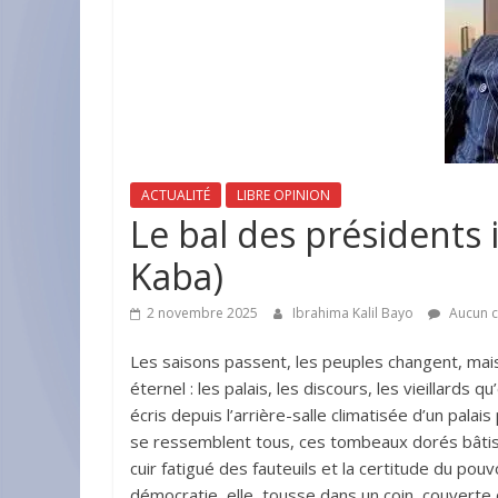
ACTUALITÉ
LIBRE OPINION
Le bal des président
Kaba)
2 novembre 2025
Ibrahima Kalil Bayo
Aucun 
Les saisons passent, les peuples changent, mais l
éternel : les palais, les discours, les vieillards
écris depuis l’arrière-salle climatisée d’un pala
se ressemblent tous, ces tombeaux dorés bâtis s
cuir fatigué des fauteuils et la certitude du pou
démocratie, elle, tousse dans un coin, couverte