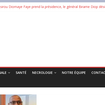
rou Diomaye Faye prend la présidence, le général Birame Diop dési
ertification ISO 9001:2015 et renforce son ambition dans les infrast
 en cendres plusieurs commerces au grand marché
RG : « Nimba Pay est un levier pour l’inclusion financière et la cro
Guinée : un taux de réussite national de 38,08 %
NALE
SANTÉ
NECROLOGIE
NOTRE ÉQUIPE
CONTAC