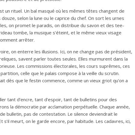
est un rituel. Un bal masqué où les mêmes têtes changent de
 douze, selon la lune ou le caprice du chef. On sort les urnes
es, on promet le paradis, on distribue du savon et des tee-
 rideau tombe, la musique s’éteint, et le même vieux visage
comment arrêter.
re, on enterre les illusions. Ici, on ne change pas de président,
reliques, savent parler toutes seules. Elles murmurent dans la
torieuse. Les commissions électorales, les cours suprêmes, ces
rtition, celle que le palais compose à la veille du scrutin.
e tait dès que le festin commence, comme un vieux griot qu’on a
er tant d’encre, tant d’espoir, tant de bulletins pour des
aurons la démocratie par acclamation perpétuelle. Chaque année,
 de bulletin, pas de contestation. Le silence deviendrait le
Et s’il meurt, on le garde encore, par habitude. Les cadavres, ici,