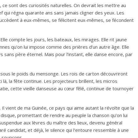
ce sont des curiosités naturelles. On devrait les mettre au
ef qui régna quarante ans sans jamais cligner des yeux. Les
 succèdent à eux-mêmes, se félicitent eux-mêmes, se fécondent
lle compte les jours, les bateaux, les mirages. Elle rit jaune
nes qu’on lui impose comme des prières d’un autre âge. Elle
s sans père éternel. Mais pour l’instant, elle danse encore, par
ra sous le poids du mensonge. Les rois de carton découvriront
là, la fête continue. Les projecteurs brillent, les micros
ratie, cette vieille danseuse au cœur fêlé, continue de tournoyer
. Il vient de ma Guinée, ce pays qui aime autant la révolte que la
ux disque, promettant de rendre au peuple la chanson qu’on lui
e, suspendue aux lèvres du maître des lieux, devenu général
é candidat, et déjà, le silence qui l’entoure ressemble à une
e soupçons.