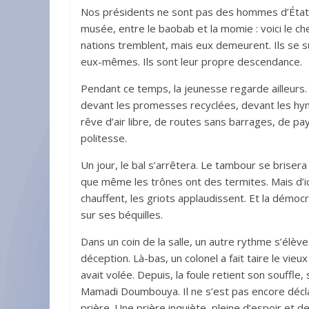
Nos présidents ne sont pas des hommes d’État, 
musée, entre le baobab et la momie : voici le ch
nations tremblent, mais eux demeurent. Ils se
eux-mêmes. Ils sont leur propre descendance.
Pendant ce temps, la jeunesse regarde ailleurs. E
devant les promesses recyclées, devant les hym
rêve d’air libre, de routes sans barrages, de pay
politesse.
Un jour, le bal s’arrêtera. Le tambour se brise
que même les trônes ont des termites. Mais d’ici 
chauffent, les griots applaudissent. Et la démoc
sur ses béquilles.
Dans un coin de la salle, un autre rythme s’élève
déception. Là-bas, un colonel a fait taire le vie
avait volée. Depuis, la foule retient son souffl
Mamadi Doumbouya. Il ne s’est pas encore déclar
prière. Une prière inquiète, pleine d’espoir et d