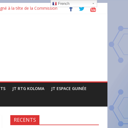
French
gné à la tête de la Commission
ructures
issance »
TS
JT RTG KOLOMA
JT ESPACE GUINÉE
RECENTS