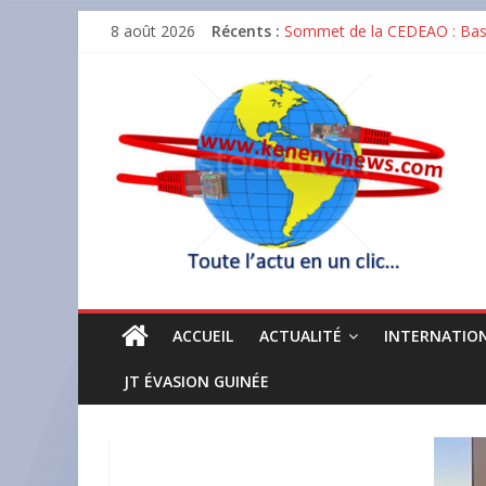
Skip
8 août 2026
Récents :
Sommet de la CEDEAO : Bassi
to
GUICOPRES BTP décroche la c
content
Matoto : un incendie réduit
Tout
Dr Karamo Kaba Gouverneur BC
actu
Baccalauréat unique 2026 en 
en
un
clic
ACCUEIL
ACTUALITÉ
INTERNATIO
JT ÉVASION GUINÉE