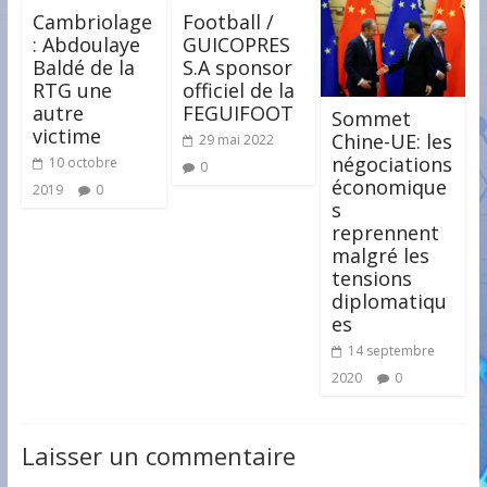
Cambriolage
Football /
: Abdoulaye
GUICOPRES
Baldé de la
S.A sponsor
RTG une
officiel de la
autre
FEGUIFOOT
Sommet
victime
Chine-UE: les
29 mai 2022
négociations
10 octobre
0
économique
2019
0
s
reprennent
malgré les
tensions
diplomatiqu
es
14 septembre
2020
0
Laisser un commentaire