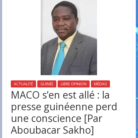
ACTUALITÉ
GUINÉE
LIBRE OPINION
MÉDIAS
MACO s’en est allé : la
presse guinéenne perd
une conscience [Par
Aboubacar Sakho]