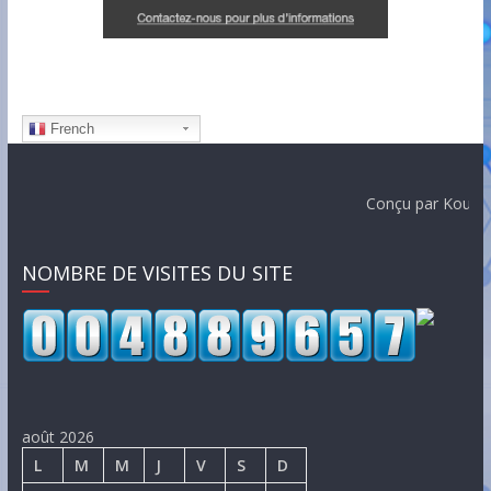
French
Conçu par Koulbytech Création
NOMBRE DE VISITES DU SITE
août 2026
L
M
M
J
V
S
D