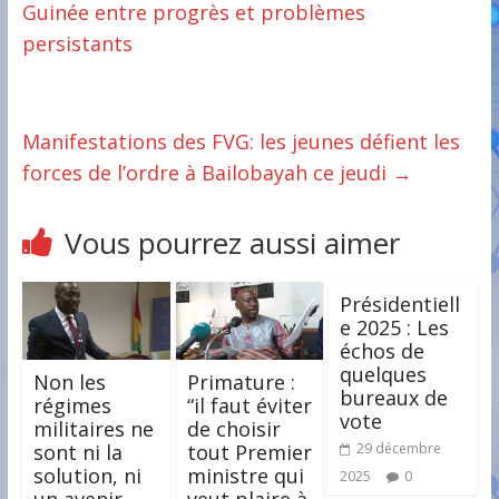
Guinée entre progrès et problèmes
persistants
Manifestations des FVG: les jeunes défient les
forces de l’ordre à Bailobayah ce jeudi
→
Vous pourrez aussi aimer
Présidentiell
e 2025 : Les
échos de
quelques
Non les
Primature :
bureaux de
régimes
“il faut éviter
vote
militaires ne
de choisir
sont ni la
tout Premier
29 décembre
solution, ni
ministre qui
2025
0