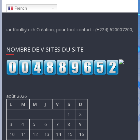
French
oulbytech Création, pour tout contact : (+224) 620007200, email : 
NOMBRE DE VISITES DU SITE
août 2026
L
M
M
J
V
S
D
1
2
3
4
5
6
7
8
9
10
11
12
13
14
15
16