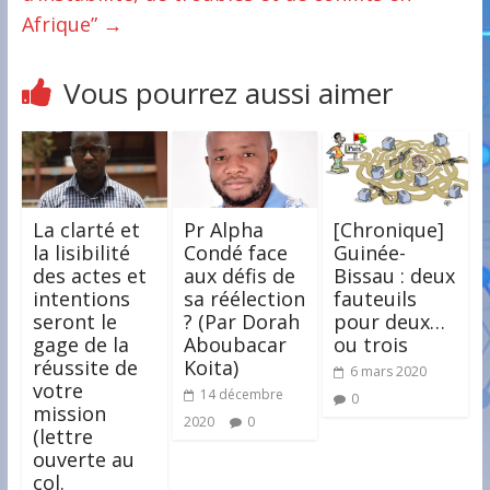
Afrique”
→
Vous pourrez aussi aimer
La clarté et
Pr Alpha
[Chronique]
la lisibilité
Condé face
Guinée-
des actes et
aux défis de
Bissau : deux
intentions
sa réélection
fauteuils
seront le
? (Par Dorah
pour deux…
gage de la
Aboubacar
ou trois
réussite de
Koita)
6 mars 2020
votre
14 décembre
0
mission
2020
0
(lettre
ouverte au
col.