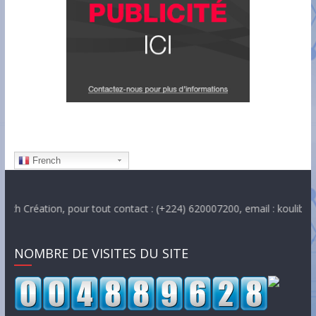
French
éation, pour tout contact : (+224) 620007200, email : koulibalyabd
NOMBRE DE VISITES DU SITE