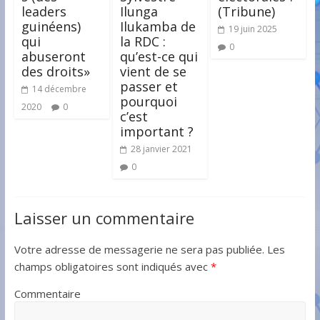
leaders
Ilunga
(Tribune)
guinéens)
Ilukamba de
19 juin 2025
qui
la RDC :
0
abuseront
qu’est-ce qui
des droits»
vient de se
passer et
14 décembre
pourquoi
2020
0
c’est
important ?
28 janvier 2021
0
Laisser un commentaire
Votre adresse de messagerie ne sera pas publiée.
Les
champs obligatoires sont indiqués avec
*
Commentaire