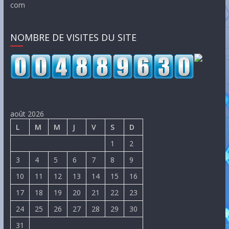
Conç
NOMBRE DE VISITES DU SITE
août 2026
L
M
M
J
V
S
D
1
2
3
4
5
6
7
8
9
10
11
12
13
14
15
16
17
18
19
20
21
22
23
24
25
26
27
28
29
30
31