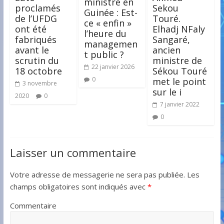
ministre en
proclamés
Sekou
Guinée : Est-
de l’UFDG
Touré.
ce « enfin »
ont été
Elhadj NFaly
l’heure du
fabriqués
Sangaré,
managemen
avant le
ancien
t public ?
scrutin du
ministre de
22 janvier 2026
18 octobre
Sékou Touré
0
met le point
3 novembre
sur le i
2020
0
7 janvier 2022
0
Laisser un commentaire
Votre adresse de messagerie ne sera pas publiée.
Les
champs obligatoires sont indiqués avec
*
Commentaire