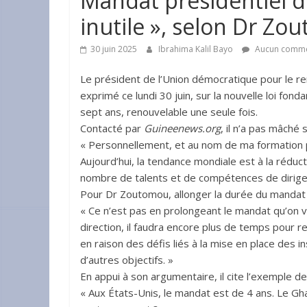
Mandat présidentiel d
inutile », selon Dr Zo
30 juin 2025
Ibrahima Kalil Bayo
Aucun comme
Le président de l’Union démocratique pour le 
exprimé ce lundi 30 juin, sur la nouvelle loi fo
sept ans, renouvelable une seule fois.
Contacté par
Guineenews.org
, il n’a pas mâché
« Personnellement, et au nom de ma formation p
Aujourd’hui, la tendance mondiale est à la réduc
nombre de talents et de compétences de diriger
Pour Dr Zoutomou, allonger la durée du mandat n
« Ce n’est pas en prolongeant le mandat qu’on va
direction, il faudra encore plus de temps pour re
en raison des défis liés à la mise en place des in
d’autres objectifs. »
En appui à son argumentaire, il cite l’exemple 
« Aux États-Unis, le mandat est de 4 ans. Le Gh