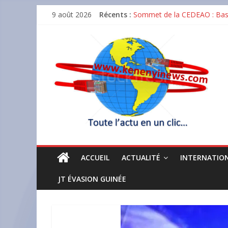
Skip
9 août 2026
Récents :
Sommet de la CEDEAO : Bassi
to
GUICOPRES BTP décroche la c
content
Matoto : un incendie réduit
Tout
Dr Karamo Kaba Gouverneur BC
actu
Baccalauréat unique 2026 en 
en
un
clic
ACCUEIL
ACTUALITÉ
INTERNATIO
JT ÉVASION GUINÉE