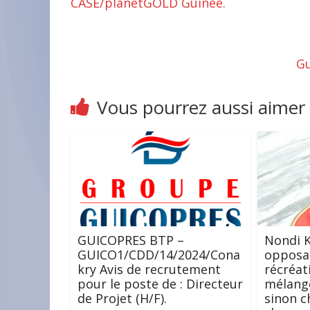
CASE/planetGOLD Guinée.
Gu
Vous pourrez aussi aimer
GUICOPRES BTP –
Nondi K
GUICO1/CDD/14/2024/Cona
opposant
kry Avis de recrutement
récréat
pour le poste de : Directeur
mélange
de Projet (H/F).
sinon c