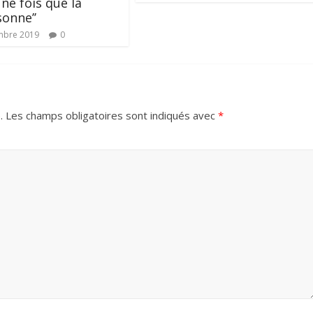
une fois que la
sonne’’
mbre 2019
0
.
Les champs obligatoires sont indiqués avec
*