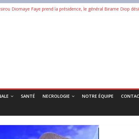
rou Diomaye Faye prend la présidence, le général Birame Diop dési
ertification ISO 9001:2015 et renforce son ambition dans les infrast
 en cendres plusieurs commerces au grand marché
RG : « Nimba Pay est un levier pour l’inclusion financière et la cro
Guinée : un taux de réussite national de 38,08 %
NALE
SANTÉ
NECROLOGIE
NOTRE ÉQUIPE
CONTAC