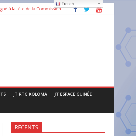
French
gné à la tête de la Commission
ructures
issance »
TS
JT RTG KOLOMA
JT ESPACE GUINÉE
RECENTS