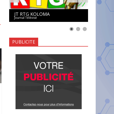
JT RTG KOLOMA
Journal Télévisé
→
PUBLICITE