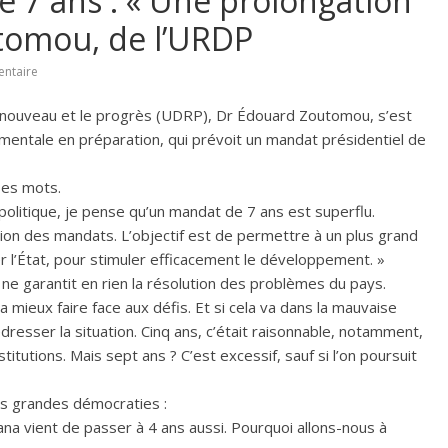
e 7 ans : « Une prolongation
utomou, de l’URDP
ntaire
renouveau et le progrès (UDRP), Dr Édouard Zoutomou, s’est
ndamentale en préparation, qui prévoit un mandat présidentiel de
 ses mots.
olitique, je pense qu’un mandat de 7 ans est superflu.
tion des mandats. L’objectif est de permettre à un plus grand
 l’État, pour stimuler efficacement le développement. »
e garantit en rien la résolution des problèmes du pays.
 mieux faire face aux défis. Et si cela va dans la mauvaise
dresser la situation. Cinq ans, c’était raisonnable, notamment,
stitutions. Mais sept ans ? C’est excessif, sauf si l’on poursuit
des grandes démocraties :
ana vient de passer à 4 ans aussi. Pourquoi allons-nous à