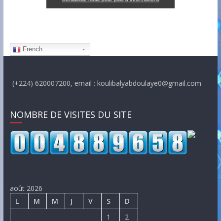
French
+224) 620007200, email : koulibalyabdoulaye0@gmail.com
NOMBRE DE VISITES DU SITE
août 2026
L
M
M
J
V
S
D
1
2