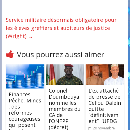
Service militaire désormais obligatoire pour
les élèves greffiers et auditeurs de justice
(Wright)
→
Vous pourrez aussi aimer
Colonel
L’ex-attaché
Finances,
Doumbouya
de presse de
Pêche, Mines
nomme les
Cellou Dalein
: des
membres du
quitte
réformes
CA de
‘’définitivem
courageuses
l’ONFPP
ent’’ l’UFDG
qui posent
(décret)
20 novembre