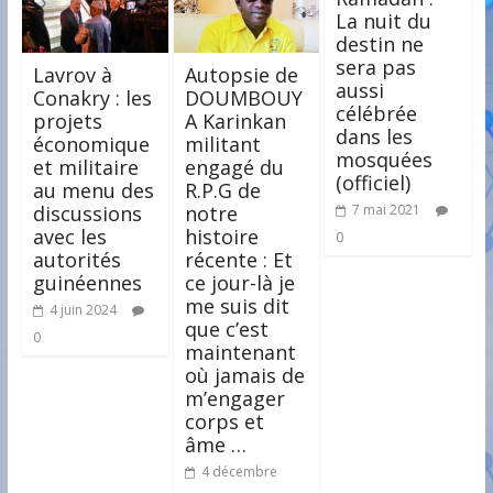
La nuit du
destin ne
sera pas
Lavrov à
Autopsie de
aussi
Conakry : les
DOUMBOUY
célébrée
projets
A Karinkan
dans les
économique
militant
mosquées
et militaire
engagé du
(officiel)
au menu des
R.P.G de
discussions
notre
7 mai 2021
avec les
histoire
0
autorités
récente : Et
guinéennes
ce jour-là je
me suis dit
4 juin 2024
que c’est
0
maintenant
où jamais de
m’engager
corps et
âme …
4 décembre